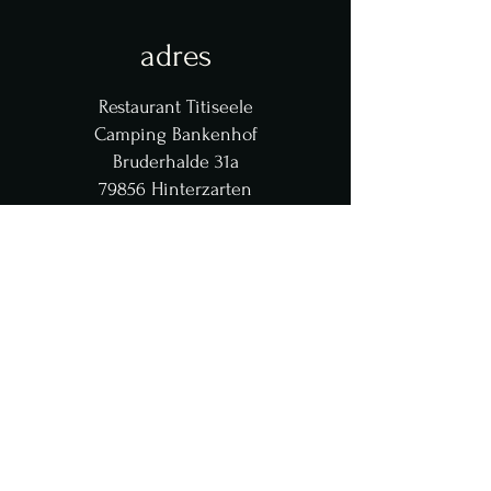
adres
Restaurant Titiseele
Camping Bankenhof
Bruderhalde 31a
79856 Hinterzarten
Openingstijden
Dinsdag t/m zondag van 17:00 tot
22:00 uur.
Vrijdag - zondag 12:00 - 15:00
Maandag is een rustdag.
contact